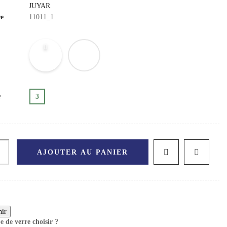
JUYAR
ce
11011_1
e
3
AJOUTER AU PANIER
e de verre choisir ?