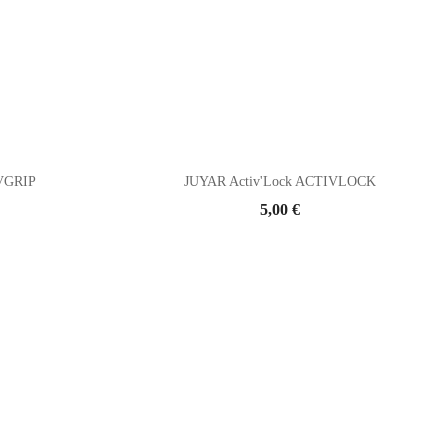
IVGRIP
JUYAR Activ'Lock ACTIVLOCK
Prix
5,00 €