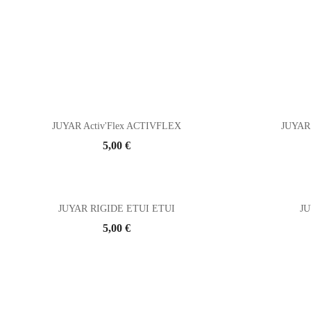
JUYAR Activ'Flex ACTIVFLEX
JUYAR 
Prix
5,00 €
JUYAR RIGIDE ETUI ETUI
JU
Prix
5,00 €