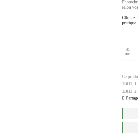
Photochro
selon vos
Cliquez i
pratique.
45
mm
Ce produi
11011_1
11011_2
Partage