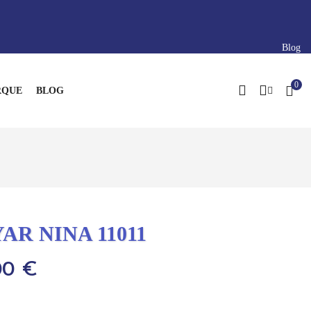
Blog
0
QUE
BLOG
AR NINA 11011
00 €