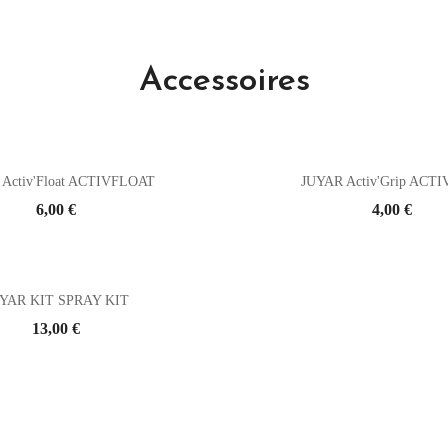
Accessoires
Activ'Float ACTIVFLOAT
JUYAR Activ'Grip ACT
Prix
6,00 €
Prix
4,00 €
YAR KIT SPRAY KIT
Prix
13,00 €