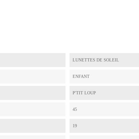
LUNETTES DE SOLEIL
ENFANT
P'TIT LOUP
45
19