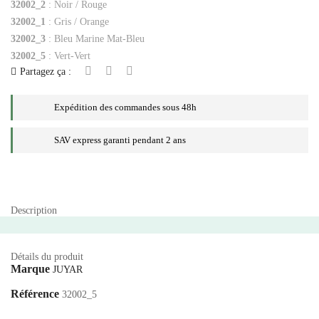
32002_2
: Noir / Rouge
32002_1
: Gris / Orange
32002_3
: Bleu Marine Mat-Bleu
32002_5
: Vert-Vert
Partagez ça :
Expédition des commandes sous 48h
SAV express garanti pendant 2 ans
Description
Détails du produit
Marque
JUYAR
Référence
32002_5