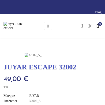
Blog
0
Basculer
☰
la
navigation
JUYAR ESCAPE 32002
49,00 €
TTC
Marque
JUYAR
Référence
32002_5