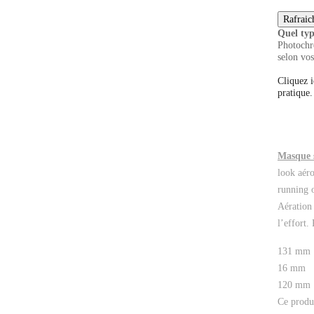
Quel typ
Photochro
selon vos
Cliquez i
pratique.
Masque s
look aéro
running o
Aération 
l’effort.
131
mm
16
mm
120
mm
Ce produi