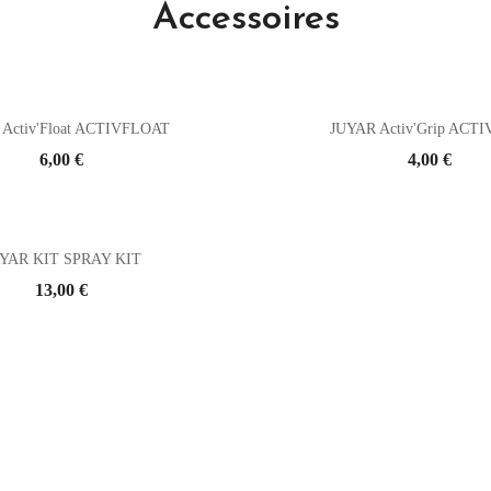
Accessoires
Activ'Float ACTIVFLOAT
JUYAR Activ'Grip ACT
Prix
6,00 €
Prix
4,00 €
YAR KIT SPRAY KIT
Prix
13,00 €