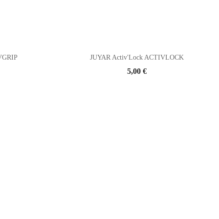
IVGRIP
JUYAR Activ'Lock ACTIVLOCK
Prix
5,00 €