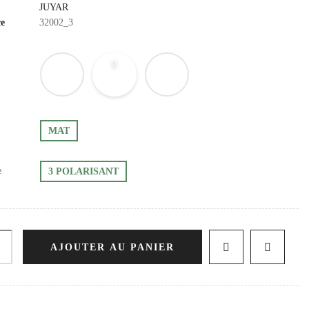
JUYAR
ce
32002_3
MAT
e
3 POLARISANT
AJOUTER AU PANIER