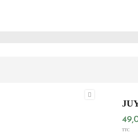
Livraison offerte en point relais à partir de 100€.
UNETTES DE SOLEIL
MASQUES
ACCESSOIRES
MAR

JUY
49,
TTC