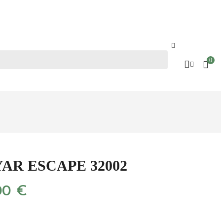
Blog
0
QUE
BLOG
AR ESCAPE 32002
00 €