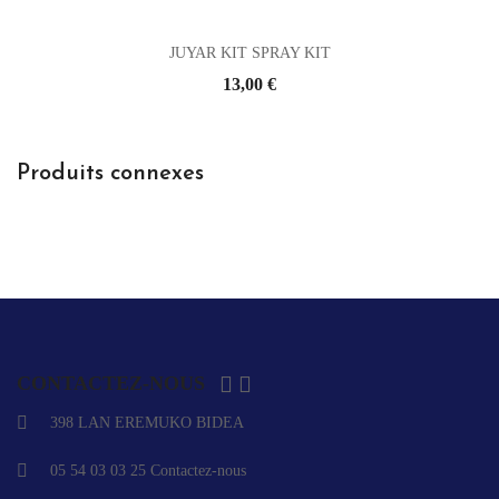
JUYAR KIT SPRAY KIT
Prix
13,00 €
Produits connexes


CONTACTEZ-NOUS
398 LAN EREMUKO BIDEA
05 54 03 03 25
Contactez-nous