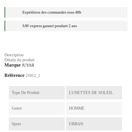
Expédition des commandes sous 48h
SAV express garanti pendant 2 ans
Description
Détails du produit
Marque
JUYAR
Référence
21012_1
Type De Produit
LUNETTES DE SOLEIL
Genre
HOMME
Sport
URBAN