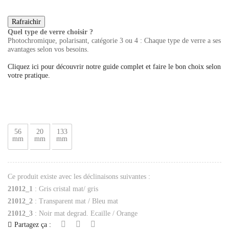
Quel type de verre choisir ?
Photochromique, polarisant, catégorie 3 ou 4 : Chaque type de verre a ses
avantages selon vos besoins.
Cliquez ici pour découvrir notre guide complet et faire le bon choix selon
votre pratique.
56
20
133
mm
mm
mm
Ce produit existe avec les déclinaisons suivantes :
21012_1
: Gris cristal mat/ gris
21012_2
: Transparent mat / Bleu mat
21012_3
: Noir mat degrad. Ecaille / Orange
Partagez ça :