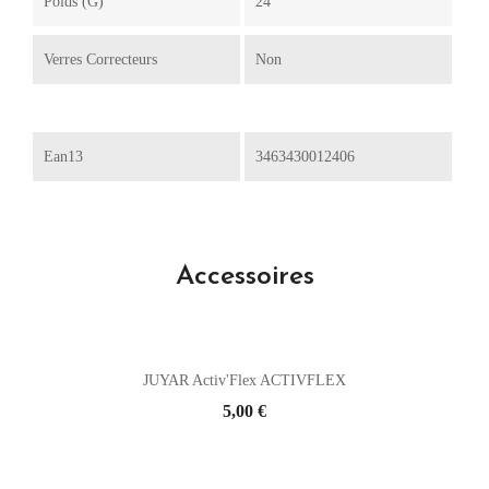
Poids (g)
24
Verres Correcteurs
Non
Ean13
3463430012406
Accessoires
JUYAR Activ'Flex ACTIVFLEX
Prix
5,00 €