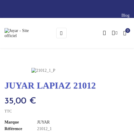
Blog
0
Basculer
☰
la
navigation
JUYAR LAPIAZ 21012
35,00 €
TTC
Marque
JUYAR
Référence
21012_1