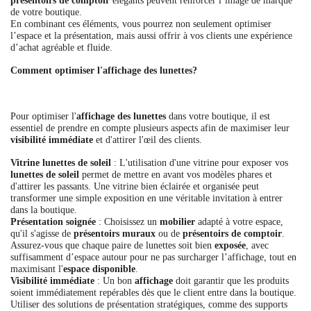
présentoirs de comptoir
élégants peuvent renforcer l’image de marque
de votre boutique.
En combinant ces éléments, vous pourrez non seulement optimiser
l’espace et la présentation, mais aussi offrir à vos clients une expérience
d’achat agréable et fluide.
Comment optimiser l'affichage des lunettes?
Pour optimiser l'
affichage des lunettes
dans votre boutique, il est
essentiel de prendre en compte plusieurs aspects afin de maximiser leur
visibilité immédiate
et d'attirer l'œil des clients.
Vitrine lunettes de soleil
: L'utilisation d'une vitrine pour exposer vos
lunettes de soleil
permet de mettre en avant vos modèles phares et
d'attirer les passants. Une vitrine bien éclairée et organisée peut
transformer une simple exposition en une véritable invitation à entrer
dans la boutique.
Présentation soignée
: Choisissez un
mobilier
adapté à votre espace,
qu'il s'agisse de
présentoirs muraux
ou de
présentoirs de comptoir
.
Assurez-vous que chaque paire de lunettes soit bien
exposée
, avec
suffisamment d’espace autour pour ne pas surcharger l’affichage, tout en
maximisant l'
espace disponible
.
Visibilité immédiate
: Un bon
affichage
doit garantir que les produits
soient immédiatement repérables dès que le client entre dans la boutique.
Utiliser des solutions de présentation stratégiques, comme des supports