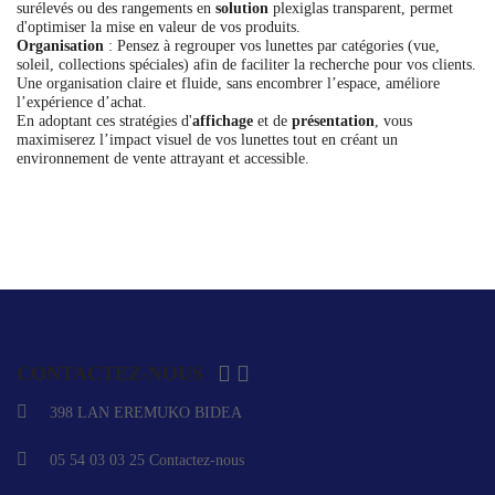
surélevés ou des rangements en
solution
plexiglas transparent, permet
d'optimiser la mise en valeur de vos produits.
Organisation
: Pensez à regrouper vos lunettes par catégories (vue,
soleil, collections spéciales) afin de faciliter la recherche pour vos clients.
Une organisation claire et fluide, sans encombrer l’espace, améliore
l’expérience d’achat.
En adoptant ces stratégies d'
affichage
et de
présentation
, vous
maximiserez l’impact visuel de vos lunettes tout en créant un
environnement de vente attrayant et accessible.


CONTACTEZ-NOUS
398 LAN EREMUKO BIDEA
05 54 03 03 25
Contactez-nous