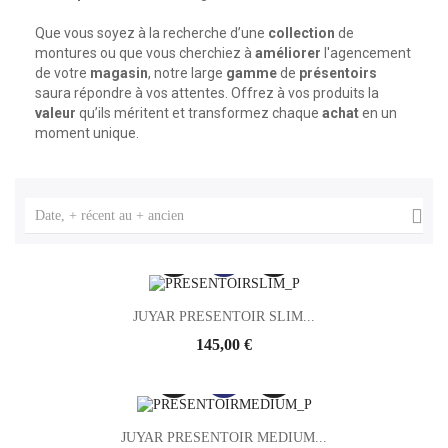
Que vous soyez à la recherche d’une
collection
de
montures ou que vous cherchiez à
améliorer
l'agencement
de votre
magasin
, notre large
gamme
de
présentoirs
saura répondre à vos attentes. Offrez à vos produits la
valeur
qu’ils méritent et transformez chaque
achat
en un
moment unique.

Date, + récent au + ancien
JUYAR PRESENTOIR SLIM...
Prix
145,00 €
JUYAR PRESENTOIR MEDIUM...