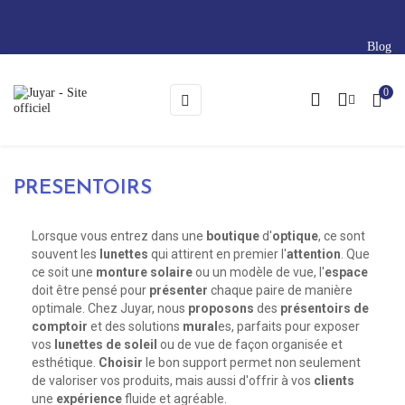
Blog
0
Basculer
☰
la
navigation
PRESENTOIRS
Lorsque vous entrez dans une
boutique
d'
optique
, ce sont
souvent les
lunettes
qui attirent en premier l'
attention
. Que
ce soit une
monture solaire
ou un modèle de vue, l'
espace
doit être pensé pour
présenter
chaque paire de manière
optimale. Chez Juyar, nous
proposons
des
présentoirs de
comptoir
et des solutions
mural
es, parfaits pour exposer
vos
lunettes de soleil
ou de vue de façon organisée et
esthétique.
Choisir
le bon support permet non seulement
de valoriser vos produits, mais aussi d'offrir à vos
clients
une
expérience
fluide et agréable.