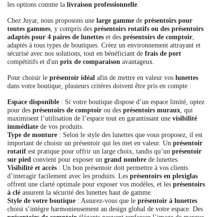
les options comme la
livraison professionnelle
.
Chez Juyar, nous proposons une
large gamme
de
présentoirs pour
toutes gammes
, y compris des
présentoirs rotatifs ou des présentoirs
adaptés pour 4 paires de lunettes
et des
présentoirs de comptoir
,
adaptés à tous types de boutiques. Créez un environnement attrayant et
sécurisé avec nos solutions, tout en bénéficiant de
frais de port
compétitifs et d'un
prix de comparaison
avantageux.
Pour choisir le
présentoir idéal
afin de mettre en valeur vos
lunettes
dans votre boutique, plusieurs critères doivent être pris en compte :
Espace disponible
: Si votre boutique dispose d’un espace limité, optez
pour des
présentoirs de comptoir
ou des
présentoirs muraux
, qui
maximisent l’utilisation de l’espace tout en garantissant une
visibilité
immédiate
de vos produits.
Type de monture
: Selon le style des lunettes que vous proposez, il est
important de choisir un présentoir qui les met en valeur. Un
présentoir
rotatif
est pratique pour offrir un large choix, tandis qu’un
présentoir
sur pied
convient pour exposer un
grand nombre
de lunettes.
Visibilité et accès
: Un bon présentoir doit permettre à vos clients
d’interagir facilement avec les produits. Les
présentoirs en plexiglas
offrent une clarté optimale pour exposer vos modèles, et les
présentoirs
à clé
assurent la sécurité des lunettes haut de gamme.
Style de votre boutique
: Assurez-vous que le
présentoir à lunettes
choisi s’intègre harmonieusement au design global de votre espace. Des