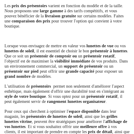
Les
prix des présentoirs
varient en fonction du modèle et de la taille.
Nous proposons une
large gamme
à des tarifs compétitifs, et vous
pouvez bénéficier de la
livraison gratuite
sur certains modèles. Faites
une
comparaison des prix
pour trouver l'option qui convient à votre
boutique.
Lorsque vous envisagez de mettre en valeur vos
lunettes de vue
ou vos
lunettes de soleil
, il est essentiel de choisir le bon
présentoir à lunettes
.
Que ce soit un
présentoir de comptoir ou
un
présentoir rotatif
,
l'objectif est de maximiser la
visibilité immédiate
de vos produits. Dans
un environnement commercial, un
support de présentoir
ou un
présentoir sur pied
peut offrir une
grande capacité
pour exposer un
grand nombre
de modèles.
L'utilisation de
présentoirs
permet non seulement d'améliorer l'aspect
esthétique, mais également d'offrir une durabilité tout en s'intégrant au
style de votre boutique
. Si vous optez pour un
présentoir rotatif
, il
peut également servir de
rangement lunettes organisateur
.
Pour ceux qui cherchent à optimiser l'
espace disponible
dans leur
magasin, les
présentoirs de lunettes de soleil
, ainsi que les
grilles
lunettes vitrine
, peuvent être stratégiques pour améliorer l'
affichage de
vos lunettes
. Et si vous souhaitez offrir une
meilleure offre
à vos
clients, il est important de prendre en compte les
prix de détail
, ainsi que