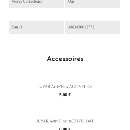
Verres Correcteurs
Oui
Ean13
3463430012772
Accessoires
JUYAR Activ'Flex ACTIVFLEX
Prix
5,00 €
JUYAR Activ'Float ACTIVFLOAT
Prix
6,00 €