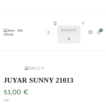
Blog

0
Basculer
☰
la
navigation
JUYAR SUNNY 21013
53,00 €
TTC