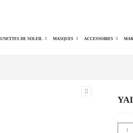
Livraison offerte en point relais à partir de 100€.
UNETTES DE SOLEIL
MASQUES
ACCESSOIRES
MAR

YA