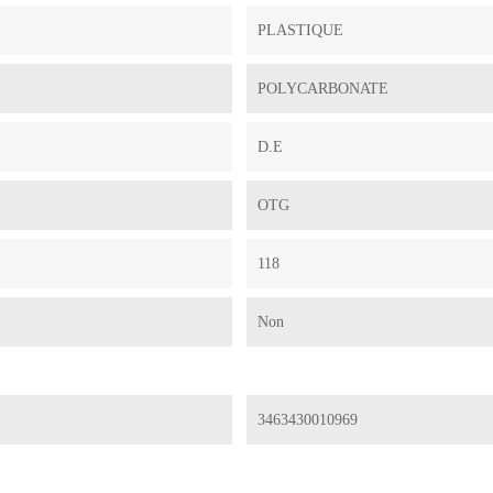
PLASTIQUE
POLYCARBONATE
D.E
OTG
118
Non
3463430010969