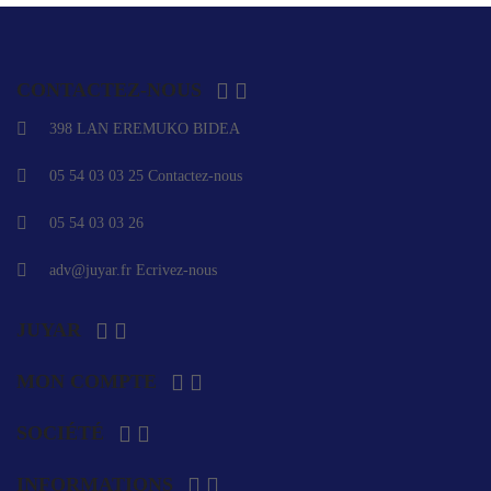


CONTACTEZ-NOUS
398 LAN EREMUKO BIDEA
05 54 03 03 25
Contactez-nous
05 54 03 03 26
adv@juyar.fr
Ecrivez-nous


JUYAR


MON COMPTE


SOCIÉTÉ


INFORMATIONS