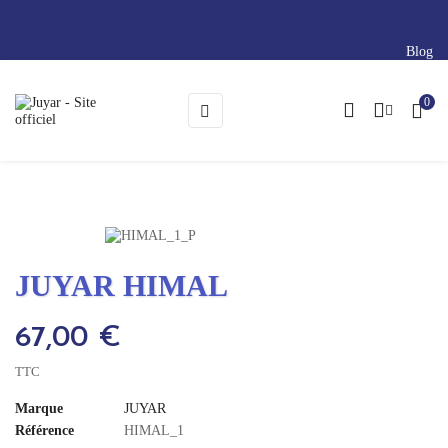
Blog
0
Basculer
☰
la
navigation
JUYAR HIMAL
67,00 €
TTC
Marque
JUYAR
Référence
HIMAL_1