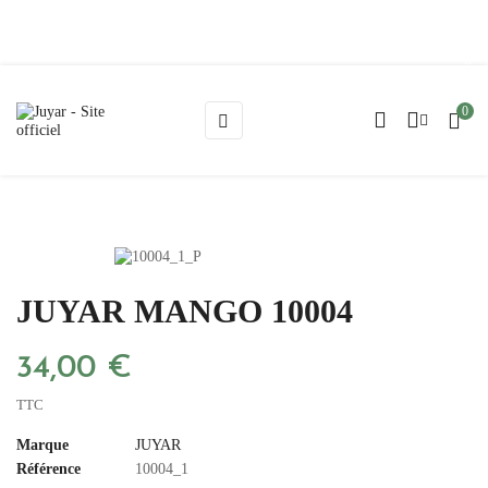
Blog
0
Basculer
☰
la
navigation
JUYAR MANGO 10004
34,00 €
TTC
Marque
JUYAR
Référence
10004_1