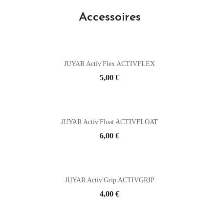
Accessoires
JUYAR Activ'Flex ACTIVFLEX
Prix
5,00 €
JUYAR Activ'Float ACTIVFLOAT
Prix
6,00 €
JUYAR Activ'Grip ACTIVGRIP
Prix
4,00 €