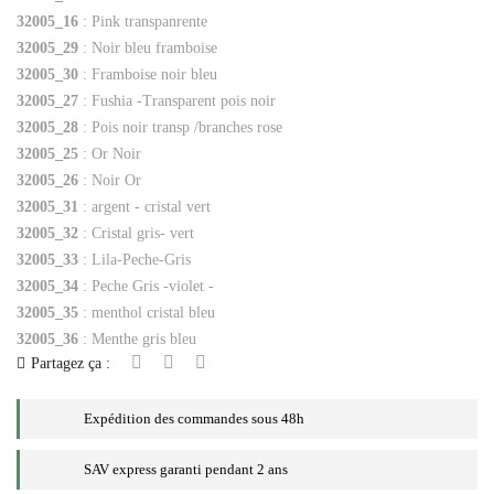
32005_16
: Pink transpanrente
32005_29
: Noir bleu framboise
32005_30
: Framboise noir bleu
32005_27
: Fushia -Transparent pois noir
32005_28
: Pois noir transp /branches rose
32005_25
: Or Noir
32005_26
: Noir Or
32005_31
: argent - cristal vert
32005_32
: Cristal gris- vert
32005_33
: Lila-Peche-Gris
32005_34
: Peche Gris -violet -
32005_35
: menthol cristal bleu
32005_36
: Menthe gris bleu
Partagez ça :
Expédition des commandes sous 48h
SAV express garanti pendant 2 ans