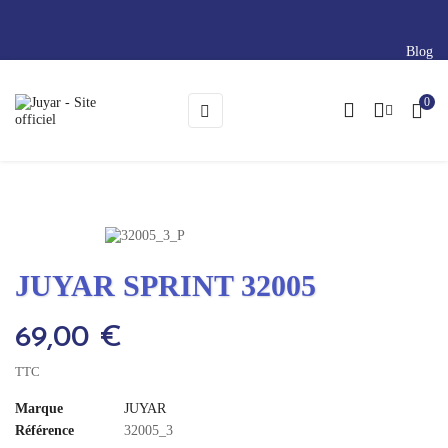
Blog
0
Basculer
☰
la
navigation
JUYAR SPRINT 32005
69,00 €
TTC
Marque
JUYAR
Référence
32005_3