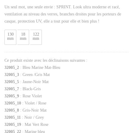
Un seul mot, une seule envie : SPRINT. Look ultra moderne et racé,
ventilation au niveau des verres, branches droites pour les porteurs de
casque, protection UV, elle a tout pour elle et bien plus !
130
18
122
mm
mm
mm
Ce produit existe avec les déclinaisons suivantes :
32005_2
: Bleu Marine Mat-Bleu
32005_3
: Green /Gris Mat
32005_5
: Jaune-Noir Mat
32005_7
: Black-Gris
32005_9
: Rose Violet
32005_10
: Violet / Rose
32005_8
: Gris-Noir Mat
32005_11
: Noir / Grey
32005_19
: Mat Vert Rose
32005_22
: Marine bleu