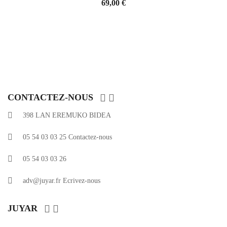
Prix
69,00 €


CONTACTEZ-NOUS
398 LAN EREMUKO BIDEA
05 54 03 03 25
Contactez-nous
05 54 03 03 26
adv@juyar.fr
Ecrivez-nous


JUYAR