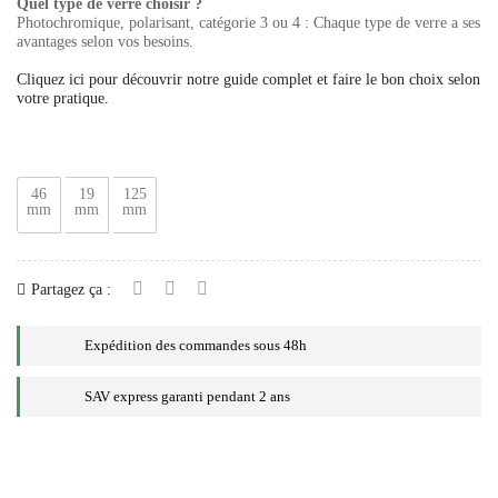
Quel type de verre choisir ?
Photochromique, polarisant, catégorie 3 ou 4 : Chaque type de verre a ses
avantages selon vos besoins.
Cliquez ici pour découvrir notre guide complet et faire le bon choix selon
votre pratique.
46
19
125
mm
mm
mm
Partagez ça :
Expédition des commandes sous 48h
SAV express garanti pendant 2 ans