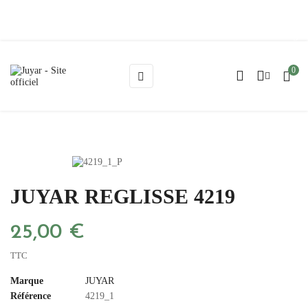
Blog
0
Basculer
☰
la
navigation
JUYAR REGLISSE 4219
25,00 €
TTC
Marque
JUYAR
Référence
4219_1