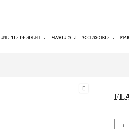
Livraison offerte en point relais à partir de 100€.
UNETTES DE SOLEIL
MASQUES
ACCESSOIRES
MAR

FLA