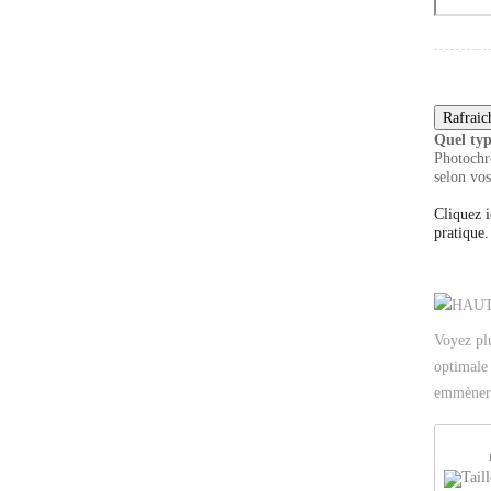
Quel typ
Photochro
selon vos
Cliquez i
pratique.
Voyez pl
optimale 
emmèner