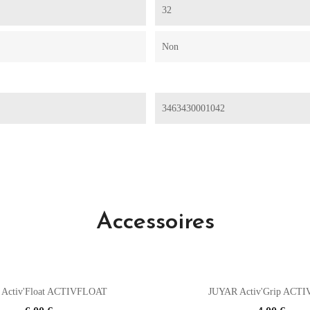
32
Non
3463430001042
Accessoires
Activ'Float ACTIVFLOAT
JUYAR Activ'Grip ACT