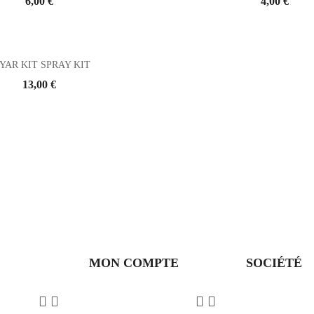
Prix
6,00 €
Prix
4,00 €
YAR KIT SPRAY KIT
Prix
13,00 €
MON COMPTE
SOCIÉTÉ



