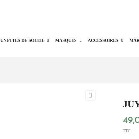
Livraison offerte en point relais à partir de 100€.
UNETTES DE SOLEIL
MASQUES
ACCESSOIRES
MAR

JUY
49,
TTC