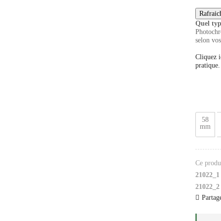
Quel typ
Photochro
selon vos
Cliquez i
pratique.
58
mm
Ce produi
21022_1
21022_2
Partage