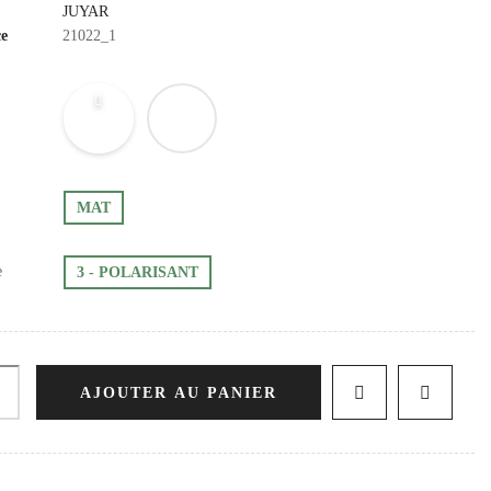
JUYAR
ce
21022_1
MAT
e
3 - POLARISANT
AJOUTER AU PANIER