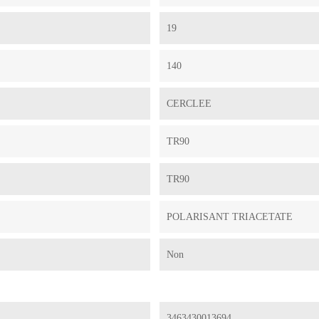
19
140
CERCLEE
TR90
TR90
POLARISANT TRIACETATE
Non
3463430013694