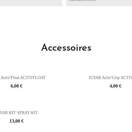
Accessoires
Activ'Float ACTIVFLOAT
JUYAR Activ'Grip ACT
Prix
6,00 €
Prix
4,00 €
YAR KIT SPRAY KIT
Prix
13,00 €