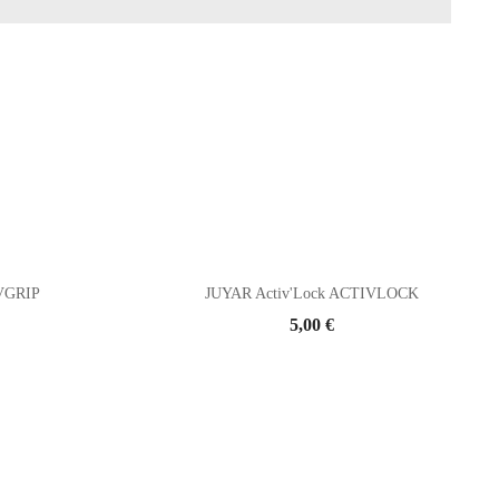
IVGRIP
JUYAR Activ'Lock ACTIVLOCK
Prix
5,00 €