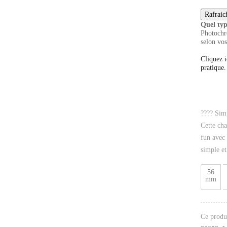
Quel typ
Photochro
selon vos
Cliquez i
pratique.
???? Simp
Cette cha
fun avec 
simple et
56
mm
Ce produi