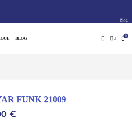
Blog
0
QUE
BLOG
AR FUNK 21009
00 €