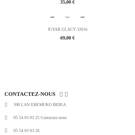
Prix
35,00 €
JUYAR GLACY 32016
Prix
69,00 €


CONTACTEZ-NOUS
398 LAN EREMUKO BIDEA
05 54 03 03 25
Contactez-nous
05 54 03 03 26