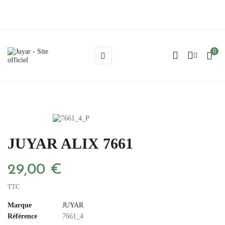
Blog
0
Basculer
☰
la
navigation
JUYAR ALIX 7661
29,00 €
TTC
Marque
JUYAR
Référence
7661_4