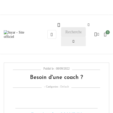
Blog

0
Basculer
☰
la
navigation
Publié le : 08/09/2022
Besoin d'une coach ?
- Catégories :
Default