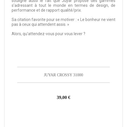
souligne aussi le fait que Juyar propose des gammes
s’adressant à tout le monde en termes de design, de
performance et de rapport qualité/prix.
Sa citation favorite pour se motiver : « Le bonheur ne vient
pas à ceux qui attendent assis. »
Alors, qu’attendez-vous pour vous lever ?
JUYAR CROSSY 31000
39,00 €