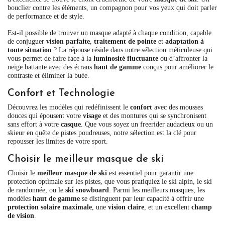
bouclier contre les éléments, un compagnon pour vos yeux qui doit parler
de performance et de style.
Est-il possible de trouver un masque adapté à chaque condition, capable
de conjuguer
vision parfaite
,
traitement de pointe
et
adaptation à
toute situation
? La réponse réside dans notre sélection méticuleuse qui
vous permet de faire face à la
luminosité fluctuante
ou d’affronter la
neige battante avec des écrans
haut de gamme
conçus pour améliorer le
contraste et éliminer la buée.
Confort et Technologie
Découvrez les modèles qui redéfinissent le
confort
avec des mousses
douces qui épousent votre
visage
et des montures qui se synchronisent
sans effort à votre
casque
. Que vous soyez un freerider audacieux ou un
skieur en quête de pistes poudreuses, notre sélection est la clé pour
repousser les limites de votre sport.
Choisir le meilleur masque de ski
Choisir le
meilleur masque de ski
est essentiel pour garantir une
protection optimale sur les pistes, que vous pratiquiez le ski alpin, le ski
de randonnée, ou le
ski snowboard
. Parmi les meilleurs masques, les
modèles
haut de gamme
se distinguent par leur capacité à offrir une
protection solaire maximale
, une
vision claire
, et un excellent
champ
de vision
.