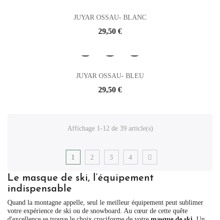
JUYAR OSSAU- BLANC
Prix
29,50 €
JUYAR OSSAU- BLEU
Prix
29,50 €
Affichage 1-12 de 39 article(s)
1
2
3
4
Le masque de ski, l’équipement
indispensable
Quand la montagne appelle, seul le meilleur équipement peut sublimer
votre expérience de ski ou de snowboard. Au cœur de cette quête
d'excellence se trouve le choix cruciforme de votre
masque de ski
. Un