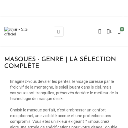
Blog
0
Basculer
☰
la
navigation
MASQUES - GENRE | LA SÉLECTION
COMPLÈTE
Imaginez-vous dévaler les pentes, le visage caressé par le
froid vif de la montagne, le soleil jouant dans le ciel, mais
vos yeux sont tranquilles, préservés derrière le meilleur de la
technologie de
masque de ski
.
Choisir le masque parfait, c'est embrasser un
confort
exceptionnel, une
visibilité
accrue et une protection sans
compromis. Vous êtes un skieur exigeant ? Embauchez
alors une armée de spécifications pour votre visage :
double