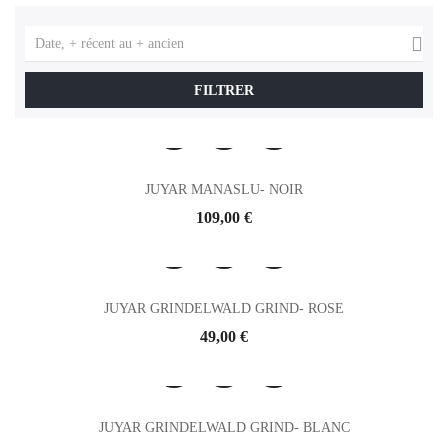

Date, + récent au + ancien
FILTRER
JUYAR MANASLU- NOIR
Prix
109,00 €
JUYAR GRINDELWALD GRIND- ROSE
Prix
49,00 €
JUYAR GRINDELWALD GRIND- BLANC