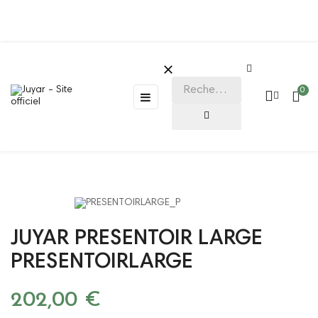
Blog

0
Basculer
☰
la
navigation
JUYAR PRESENTOIR LARGE
PRESENTOIRLARGE
202,00 €