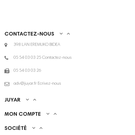


CONTACTEZ-NOUS
398 LAN EREMUKO BIDEA
05 54 03 03 25
Contactez-nous
05 54 03 03 26
adv@juyar.fr
Ecrivez-nous


JUYAR


MON COMPTE


SOCIÉTÉ