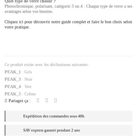
Quel type de verre choisir ?
Photochromique, polarisant, catégorie 3 ou 4 : Chaque type de verre a ses
avantages selon vos besoins.
Cliquez ici pour découvrir notre guide complet et faire le bon choix selon
votre pratique.
Ce produit existe avec les déclinaisons suivantes :
PEAK_1
: Gris
PEAK_3
: Noir
PEAK_4
: Vert
PEAK_5
: Crême
Partagez ça :
Expédition des commandes sous 48h
SAV express garanti pendant 2 ans