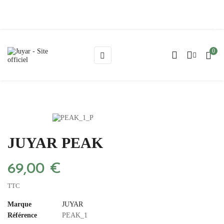
Blog
0
Basculer
☰
la
navigation
JUYAR PEAK
69,00 €
TTC
Marque
JUYAR
Référence
PEAK_1