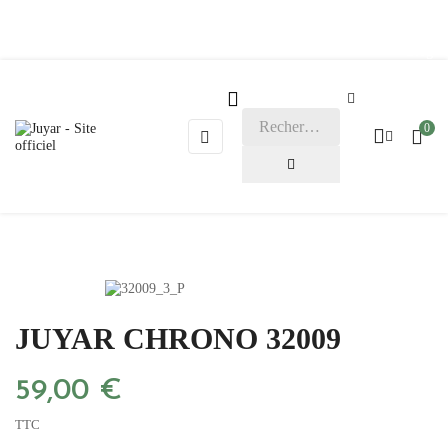
Blog

0
Basculer
☰
la
navigation
JUYAR CHRONO 32009
59,00 €
TTC