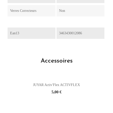
Verres Correcteurs
Non
Ean13
3463430012086
Accessoires
JUYAR Activ'Flex ACTIVFLEX
Prix
5,00 €