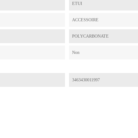
ETUI
ACCESSOIRE
POLYCARBONATE
Non
3463430011997