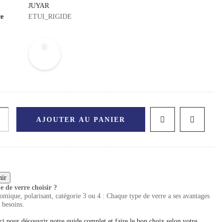
JUYAR
ce
ETUI_RIGIDE
AJOUTER AU PANIER
e de verre choisir ?
mique, polarisant, catégorie 3 ou 4 : Chaque type de verre a ses avantages
 besoins.
ci pour découvrir notre guide complet et faire le bon choix selon votre