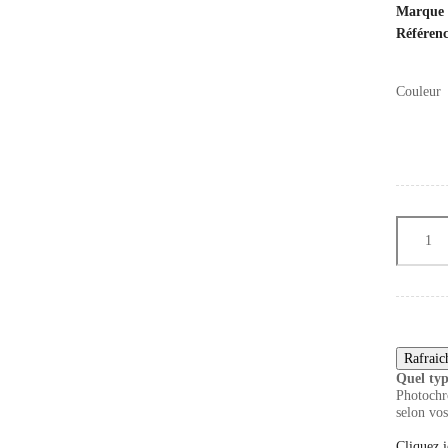
Marque
Référen
Couleur
Quel typ
Photochro
selon vos
Cliquez i