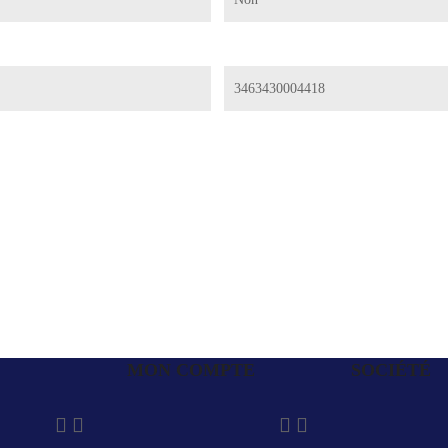
3463430004418
MON COMPTE
SOCIÉTÉ



