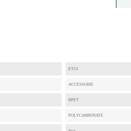
ETUI
ACCESSOIRE
RPET
POLYCARBONATE
Non