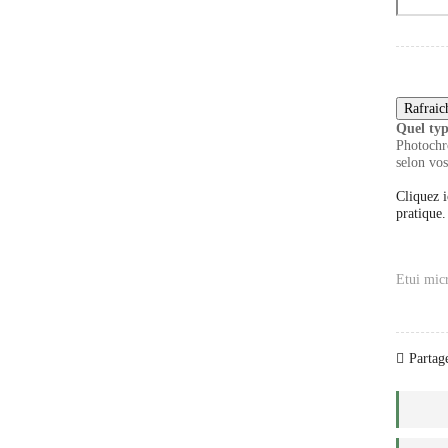
Quel typ
Photochro
selon vos
Cliquez i
pratique.
Etui mic
Partage